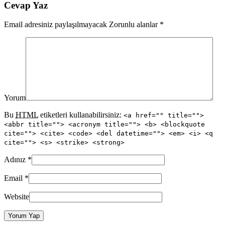
Cevap Yaz
Email adresiniz paylaşılmayacak Zorunlu alanlar
*
Yorum
Bu
HTML
etiketleri kullanabilirsiniz:
<a href="" title="">
<abbr title=""> <acronym title=""> <b> <blockquote
cite=""> <cite> <code> <del datetime=""> <em> <i> <q
cite=""> <s> <strike> <strong>
Adınız
*
Email
*
Website