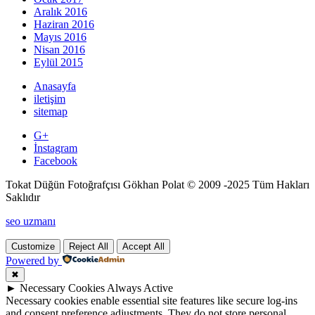
Aralık 2016
Haziran 2016
Mayıs 2016
Nisan 2016
Eylül 2015
Anasayfa
iletişim
sitemap
G+
İnstagram
Facebook
Tokat Düğün Fotoğrafçısı Gökhan Polat © 2009 -2025 Tüm Hakları
Saklıdır
seo uzmanı
Customize
Reject All
Accept All
Powered by
✖
►
Necessary Cookies
Always Active
Necessary cookies enable essential site features like secure log-ins
and consent preference adjustments. They do not store personal