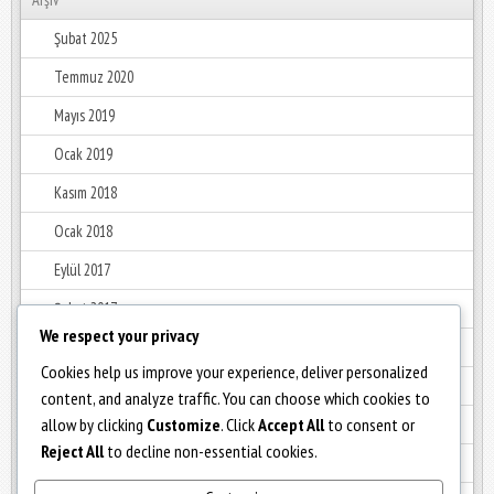
Şubat 2025
Temmuz 2020
Mayıs 2019
Ocak 2019
Kasım 2018
Ocak 2018
Eylül 2017
Şubat 2017
We respect your privacy
Ocak 2017
Cookies help us improve your experience, deliver personalized
Aralık 2016
content, and analyze traffic. You can choose which cookies to
allow by clicking
Customize
. Click
Accept All
to consent or
Haziran 2016
Reject All
to decline non-essential cookies.
Mayıs 2016