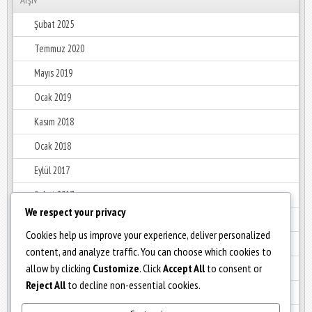
Şubat 2025
Temmuz 2020
Mayıs 2019
Ocak 2019
Kasım 2018
Ocak 2018
Eylül 2017
Şubat 2017
We respect your privacy
Ocak 2017
Cookies help us improve your experience, deliver personalized
Aralık 2016
content, and analyze traffic. You can choose which cookies to
allow by clicking
Customize
. Click
Accept All
to consent or
Haziran 2016
Reject All
to decline non-essential cookies.
Mayıs 2016