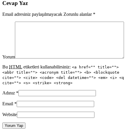
Cevap Yaz
Email adresiniz paylaşılmayacak Zorunlu alanlar
*
Yorum
Bu
HTML
etiketleri kullanabilirsiniz:
<a href="" title="">
<abbr title=""> <acronym title=""> <b> <blockquote
cite=""> <cite> <code> <del datetime=""> <em> <i> <q
cite=""> <s> <strike> <strong>
Adınız
*
Email
*
Website