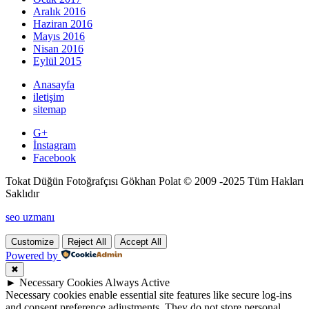
Aralık 2016
Haziran 2016
Mayıs 2016
Nisan 2016
Eylül 2015
Anasayfa
iletişim
sitemap
G+
İnstagram
Facebook
Tokat Düğün Fotoğrafçısı Gökhan Polat © 2009 -2025 Tüm Hakları
Saklıdır
seo uzmanı
Customize
Reject All
Accept All
Powered by
✖
►
Necessary Cookies
Always Active
Necessary cookies enable essential site features like secure log-ins
and consent preference adjustments. They do not store personal