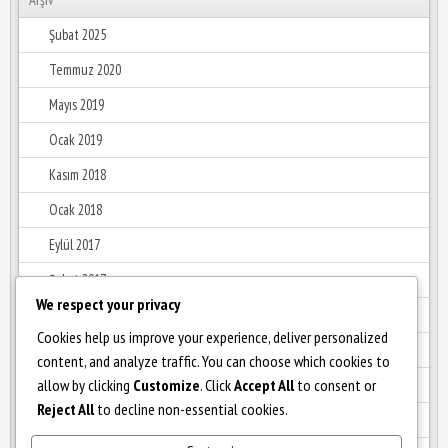
Şubat 2025
Temmuz 2020
Mayıs 2019
Ocak 2019
Kasım 2018
Ocak 2018
Eylül 2017
Şubat 2017
We respect your privacy
Ocak 2017
Cookies help us improve your experience, deliver personalized
Aralık 2016
content, and analyze traffic. You can choose which cookies to
allow by clicking
Customize
. Click
Accept All
to consent or
Haziran 2016
Reject All
to decline non-essential cookies.
Mayıs 2016