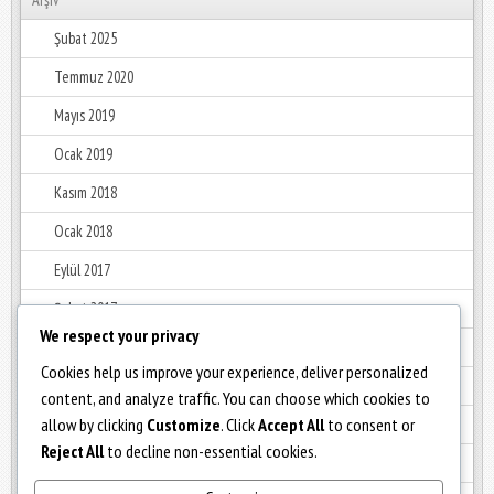
Şubat 2025
Temmuz 2020
Mayıs 2019
Ocak 2019
Kasım 2018
Ocak 2018
Eylül 2017
Şubat 2017
We respect your privacy
Ocak 2017
Cookies help us improve your experience, deliver personalized
Aralık 2016
content, and analyze traffic. You can choose which cookies to
allow by clicking
Customize
. Click
Accept All
to consent or
Haziran 2016
Reject All
to decline non-essential cookies.
Mayıs 2016