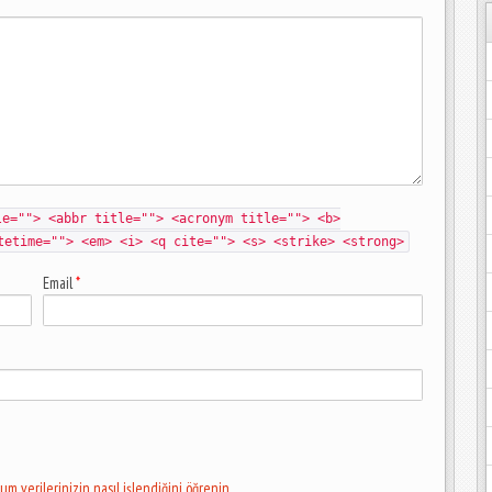
le=""> <abbr title=""> <acronym title=""> <b>
tetime=""> <em> <i> <q cite=""> <s> <strike> <strong>
Email
*
um verilerinizin nasıl işlendiğini öğrenin.