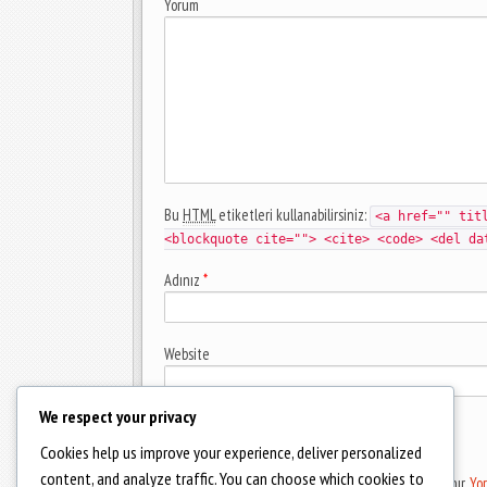
Yorum
Bu
HTML
etiketleri kullanabilirsiniz:
<a href="" tit
<blockquote cite=""> <cite> <code> <del da
Adınız
*
Website
We respect your privacy
Cookies help us improve your experience, deliver personalized
content, and analyze traffic. You can choose which cookies to
Bu site istenmeyenleri azaltmak için Akismet kullanır.
Yor