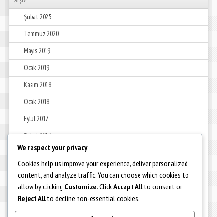
Şubat 2025
Temmuz 2020
Mayıs 2019
Ocak 2019
Kasım 2018
Ocak 2018
Eylül 2017
Şubat 2017
We respect your privacy
Ocak 2017
Cookies help us improve your experience, deliver personalized
Aralık 2016
content, and analyze traffic. You can choose which cookies to
allow by clicking
Customize
. Click
Accept All
to consent or
Haziran 2016
Reject All
to decline non-essential cookies.
Mayıs 2016