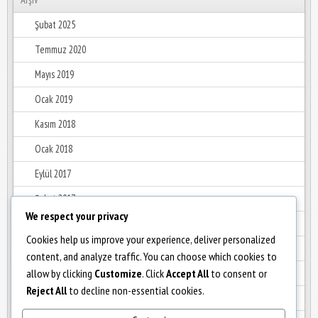
Şubat 2025
Temmuz 2020
Mayıs 2019
Ocak 2019
Kasım 2018
Ocak 2018
Eylül 2017
Şubat 2017
We respect your privacy
Ocak 2017
Cookies help us improve your experience, deliver personalized
Aralık 2016
content, and analyze traffic. You can choose which cookies to
allow by clicking
Customize
. Click
Accept All
to consent or
Haziran 2016
Reject All
to decline non-essential cookies.
Mayıs 2016